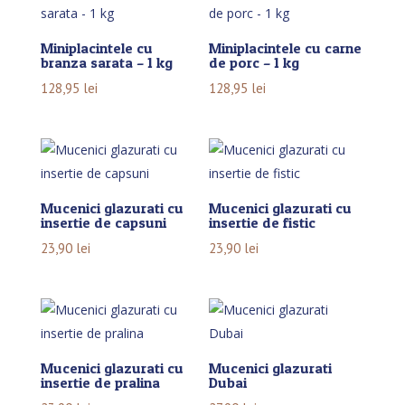
Miniplacintele cu
Miniplacintele cu carne
branza sarata – 1 kg
de porc – 1 kg
128,95
lei
128,95
lei
Mucenici glazurati cu
Mucenici glazurati cu
insertie de capsuni
insertie de fistic
23,90
lei
23,90
lei
Mucenici glazurati cu
Mucenici glazurati
insertie de pralina
Dubai