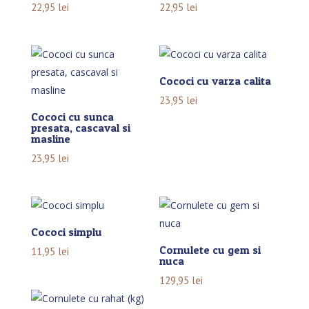
22,95
lei
22,95
lei
Cococi cu varza calita
23,95
lei
Cococi cu sunca
presata, cascaval si
masline
23,95
lei
Cococi simplu
Cornulete cu gem si
11,95
lei
nuca
129,95
lei