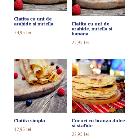
Clatita cu unt de
arahide si nutella
Clatita cu unt de
arahide, nutella si
24,95
lei
banana
25,95
lei
Clatita simpla
Cococi cu branza dulce
si stafide
12,95
lei
22,95
lei