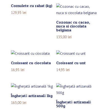
Cornulete cu rahat (kg)
129,95
lei
Cozonac cu cacao,
nuca si ciocolata
belgiana
135,00
lei
Croissant cu ciocolata
Croissant cu unt
16,95
lei
14,95
lei
Înghețată artizanală 1kg
Înghețată artizanală
165,00
lei
500g