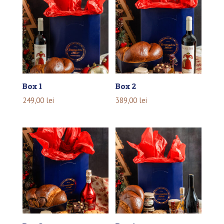
Box 1
Box 2
249,00
lei
389,00
lei