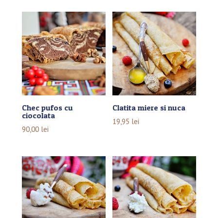
Chec pufos cu
Clatita miere si nuca
ciocolata
19,95
lei
90,00
lei