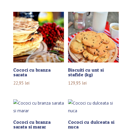
Cococi cu branza
Biscuiti cu unt si
sarata
stafide (kg)
22,95
lei
129,95
lei
Cococi cu branza
Cococi cu dulceata si
sarata si marar
nuca