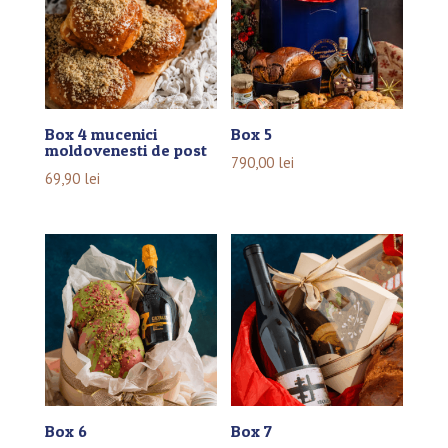
Box 4 mucenici
Box 5
moldovenesti de post
790,00
lei
69,90
lei
Box 6
Box 7