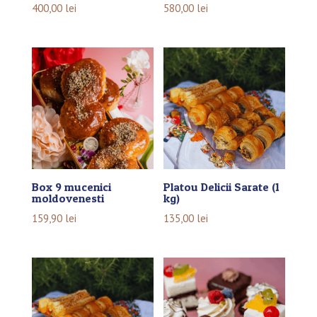
400,00
lei
580,00
lei
Box 9 mucenici
Platou Delicii Sarate (1
moldovenesti
kg)
159,90
lei
135,00
lei