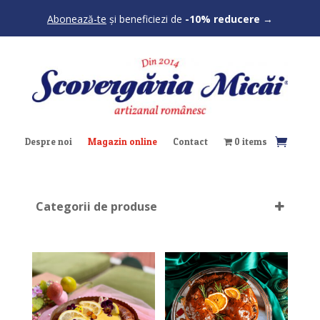
Abonează-te
și beneficiezi de
-10% reducere
→
Despre noi
Magazin online
Contact
0 items
Categorii de produse
Delicii de pasti
(22)
Delicii de Craciun
(21)
Clatite
(16)
Cococi
(7)