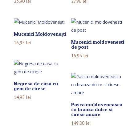
23,90
lei
27,90
lei
Mucenici Moldovenești
Mucenici moldovenesti
16,95
lei
de post
16,95
lei
Negresa de casa cu
gem de cirese
14,95
lei
Pasca moldoveneasca
cu branza dulce si
cirese amare
149,00
lei