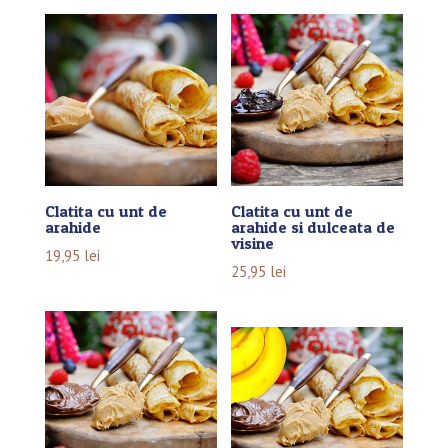
Clatita cu unt de
Clatita cu unt de
arahide
arahide si dulceata de
visine
19,95
lei
25,95
lei