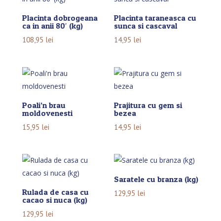
Placinta dobrogeana
Placinta taraneasca cu
ca in anii 80′ (kg)
sunca si cascaval
108,95
lei
14,95
lei
Poali’n brau
Prajitura cu gem si
moldovenesti
bezea
15,95
lei
14,95
lei
Saratele cu branza (kg)
Rulada de casa cu
129,95
lei
cacao si nuca (kg)
129,95
lei