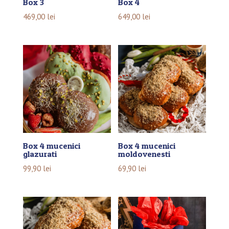
Box 3
Box 4
469,00
lei
649,00
lei
Box 4 mucenici
Box 4 mucenici
glazurati
moldovenesti
99,90
lei
69,90
lei