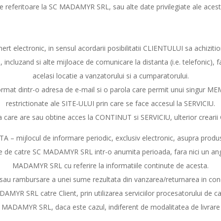
e referitoare la SC MADAMYR SRL, sau alte date privilegiate ale acest
rt electronic, in sensul acordarii posibilitatii CLIENTULUI sa achiziti
i, incluzand si alte mijloace de comunicare la distanta (i.e. telefonic), 
acelasi locatie a vanzatorului si a cumparatorului.
mat dintr-o adresa de e-mail si o parola care permit unui singur M
restrictionate ale SITE-ULUI prin care se face accesul la SERVICIU.
a care are sau obtine acces la CONTINUT si SERVICIU, ulterior cre
 mijlocul de informare periodic, exclusiv electronic, asupra produsel
te de catre SC MADAMYR SRL intr-o anumita perioada, fara nici un an
MADAMYR SRL cu referire la informatiile continute de acesta.
u rambursare a unei sume rezultata din vanzarea/returnarea in conditi
AMYR SRL catre Client, prin utilizarea serviciilor procesatorului de c
MADAMYR SRL, daca este cazul, indiferent de modalitatea de livrare