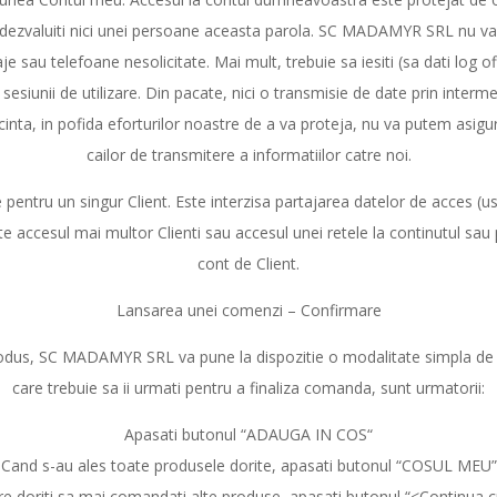
ezvaluiti nici unei persoane aceasta parola. SC MADAMYR SRL nu va 
e sau telefoane nesolicitate. Mai mult, trebuie sa iesiti (sa dati log of
esiunii de utilizare. Din pacate, nici o transmisie de date prin interme
inta, in pofida eforturilor noastre de a va proteja, nu va putem asigu
cailor de transmitere a informatiilor catre noi.
e pentru un singur Client. Este interzisa partajarea datelor de acces (u
te accesul mai multor Clienti sau accesul unei retele la continutul sau 
cont de Client.
Lansarea unei comenzi – Confirmare
dus, SC MADAMYR SRL va pune la dispozitie o modalitate simpla de c
care trebuie sa ii urmati pentru a finaliza comanda, sunt urmatorii:
Apasati butonul “ADAUGA IN COS“
Cand s-au ales toate produsele dorite, apasati butonul “COSUL MEU”
are doriti sa mai comandati alte produse, apasati butonul “<Continua 