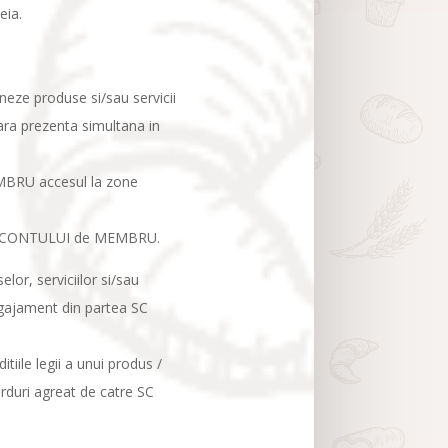
eia.
oneze produse si/sau servicii
fara prezenta simultana in
EMBRU accesul la zone
arii CONTULUI de MEMBRU.
or, serviciilor si/sau
gajament din partea SC
ile legii a unui produs /
arduri agreat de catre SC