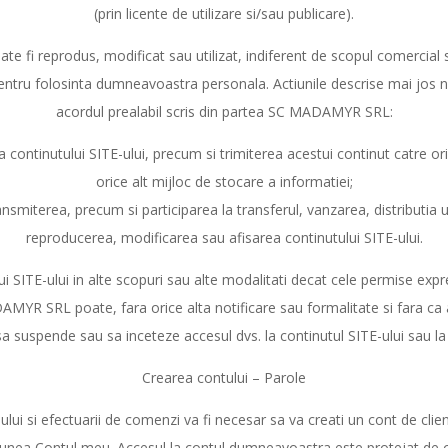
(prin licente de utilizare si/sau publicare).
ate fi reprodus, modificat sau utilizat, indiferent de scopul comercial
 pentru folosinta dumneavoastra personala. Actiunile descrise mai jos 
acordul prealabil scris din partea SC MADAMYR SRL:
continutului SITE-ului, precum si trimiterea acestui continut catre or
orice alt mijloc de stocare a informatiei;
nsmiterea, precum si participarea la transferul, vanzarea, distributia 
reproducerea, modificarea sau afisarea continutului SITE-ului.
ului SITE-ului in alte scopuri sau alte modalitati decat cele permise ex
AMYR SRL poate, fara orice alta notificare sau formalitate si fara ca 
 sa suspende sau sa inceteze accesul dvs. la continutul SITE-ului sau la
Crearea contului – Parole
-ului si efectuarii de comenzi va fi necesar sa va creati un cont de clie
tiunea Contul meu. Accesul la contul dumneavoastra este protejat de o