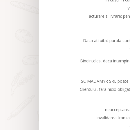
V
Facturare si livrare: pe
Daca ati uitat parola cont
Bineinteles, daca intampin
SC MADAMYR SRL poate denu
Clientului, fara nicio oblig
neacceptarea d
invalidarea tranza