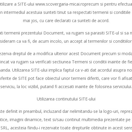
utilizare a SITE-ului www.scovergaria-micai.roprecum si pentru efectu
in intermediul acestuia sunteti tinut sa respectati termenii si conditii
mai jos, cu care declarati ca sunteti de acord.
eati termenii prezentului Document, va rugam sa parasiti SITE-ul si sa 
sideram ca va fi, de acum incolo, un accept al termenilor si conditiilo
erva dreptul de a modifica ulterior acest Document precum si modal
incat va rugam sa verificati sectiunea Termeni si conditii inainte de fiec
anda. Utilizarea SITE-ului implica faptul ca v-ati dat acordul asupra noi
erite de SITE pot face obiectul unor termeni diferiti, care vor fi afisati
serviciu, la loc vizibil, putand fi accesati inainte de folosirea serviciului.
Utilizarea continutului SITE-ului
te definit in preambul, incluzand dar nelimitandu-se la logo-uri, repreze
tice, imagini dinamice, text si/sau continut multimedia prezentate pe
, acesteia fiindu-i rezervate toate drepturile obtinute in acest sens