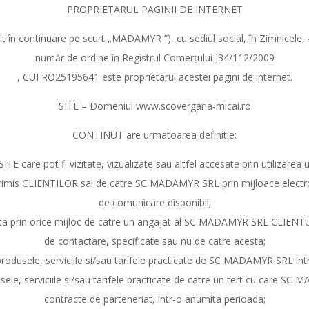
PROPRIETARUL PAGINII DE INTERNET
n continuare pe scurt „MADAMYR ”), cu sediul social, în Zimnicele,
număr de ordine în Registrul Comerţului J34/112/2009
, CUI RO25195641 este proprietarul acestei pagini de internet.
SITE – Domeniul www.scovergaria-micai.ro
CONTINUT are urmatoarea definitie:
SITE care pot fi vizitate, vizualizate sau altfel accesate prin utilizare
 trimis CLIENTILOR sai de catre SC MADAMYR SRL prin mijloace electron
de comunicare disponibil;
ta prin orice mijloc de catre un angajat al SC MADAMYR SRL CLIENTU
de contactare, specificate sau nu de catre acesta;
produsele, serviciile si/sau tarifele practicate de SC MADAMYR SRL in
sele, serviciile si/sau tarifele practicate de catre un tert cu care S
contracte de parteneriat, intr-o anumita perioada;