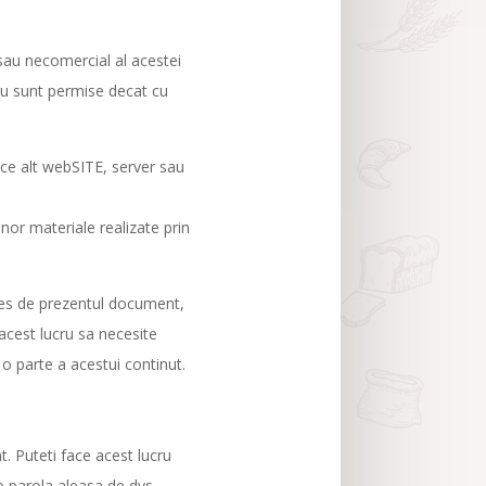
 sau necomercial al acestei
nu sunt permise decat cu
ice alt webSITE, server sau
unor materiale realizate prin
pres de prezentul document,
acest lucru sa necesite
 o parte a acestui continut.
nt. Puteti face acest lucru
 parola aleasa de dvs.