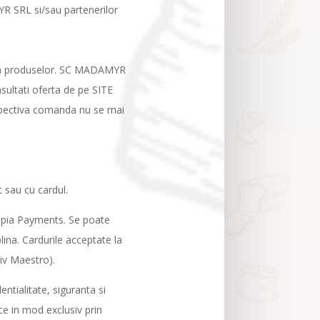
R SRL si/sau partenerilor
are a produselor. SC MADAMYR
sultati oferta de pe SITE
respectiva comanda nu se mai
t sau cu cardul.
topia Payments. Se poate
lina. Cardurile acceptate la
siv Maestro).
ntialitate, siguranta si
ace in mod exclusiv prin