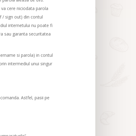
va cere niciodata parola
f / sign out) din contul
diul internetului nu poate fi
ra sau garanta securitatea
sername si parola) in contul
prin intermediul unui singur
omanda. Astfel, pasii pe
cumparaturile”