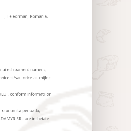
 – -, Teleorman, Romania,
a unui echipament numeric;
ice si/sau orice alt mijloc
LUI, conform informatiilor
tr-o anumita perioada;
C MADAMYR SRL are incheiate