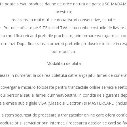
e Site poate si/sau produce daune de orice natura de partea SC MADAMY
acestuia;
realizarea a mai mult de doua livrari consecutive, esuate;
e. Preturile afisate pe SITE includ TVA si nu contin costurile de livr
de a modifica oricand preturile practicate, prin urmare va rugam sa con
i comenzi. Dupa finalizarea comenzii preturile produselor incluse in 
pot modifica.
Modalitati de plata
eaza in numerar, la sosirea coletului catre angajatul firmei de curiera
overgaria-micai.ro foloseste pentru tranzactiile online serviciile Ne
dul personal sau al firmei dumneavoastra, in conditii de siguranta dep
ele emise sub siglele VISA (Classic si Electron) si MASTERCARD (inclu
sistem securizat de procesare a tranzactiilor online care ofera confide
 produselor si serviciilor prin Internet. Procesarea datelor de card se f