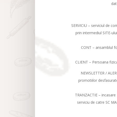
dat
SERVICIU – serviciul de come
prin intermediul SITE-ulu
CONT – ansamblul for
CLIENT – Persoana fizic
NEWSLETTER / ALERTA –
promotiilor desfasura
TRANZACTIE – incasare sa
serviciu de catre SC MAD