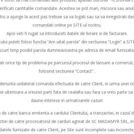
erificati cantitatile comandate. Acestea se pot mari, micsora sau anul
ntru a ajunge la acest pas trebuie sa va logati sau sa va inregistrati 
comandati online pe SITE-ul nostru.
Apoi veti fi rugat sa introduceti datele de livrare si de facturare.
ului puteti folosi functia “Am uitat parola” din sectiunea “Login” a SITE-
scurt timp posibil parola dumneavoastra pe adresa de email furnizata
ati orice tip de problema pe parcursul procesul de lansare a comenzii
folosind sectiunea “Contact” .
nta unilateral comanda efectuata de catre Client, in urma unei noti
atie ulterioara a vreunei parti fata de cealalta sau fara ca vreo parte sa
daune-interese in urmatoarele cazuri:
e catre banca emitenta a cardului Clientului, a tranzactiei, in cazul de
ctiei de catre procesatorul de carduri agreat de SC MADAMYR SRL, in c
datele furnizate de catre Client, pe Site sunt incomplete sau incorecte