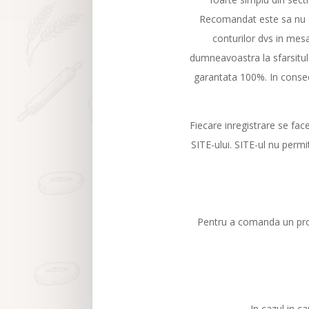
Recomandat este sa nu d
conturilor dvs in mesaj
dumneavoastra la sfarsitul s
garantata 100%. In consec
Fiecare inregistrare se fac
SITE-ului. SITE-ul nu permi
Pentru a comanda un pro
In cazul in c