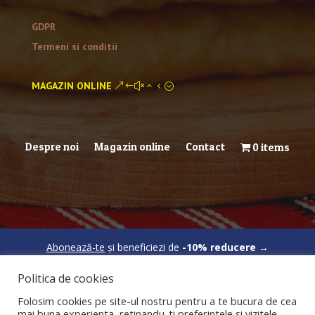
GDPR
Termeni si conditii
MAGAZIN ONLINE
Despre noi
Magazin online
Contact
0 items
Abonează-te
și beneficiezi de
-10% reducere
→
Politica de cookies
Folosim cookies pe site-ul nostru pentru a te bucura de cea
mai buna experienta, retinandu-ti preferintele si vizitele