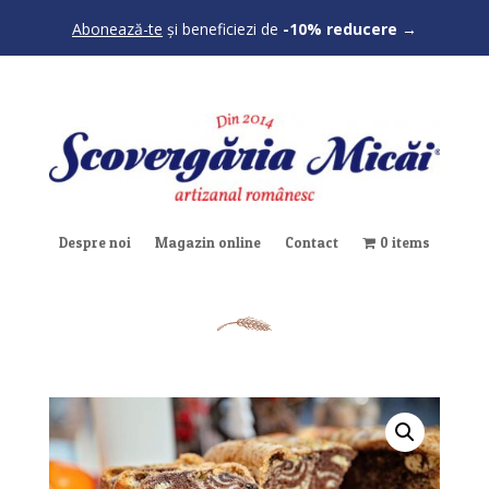
Abonează-te
și beneficiezi de
-10% reducere
→
Despre noi
Magazin online
Contact
0 items