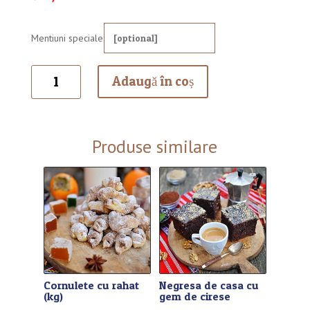
Mentiuni speciale
Cantitate
Adaugă în coș
Chec
pufos
cu
ciocolata
Produse similare
Cornulete cu rahat
Negresa de casa cu
(kg)
gem de cirese