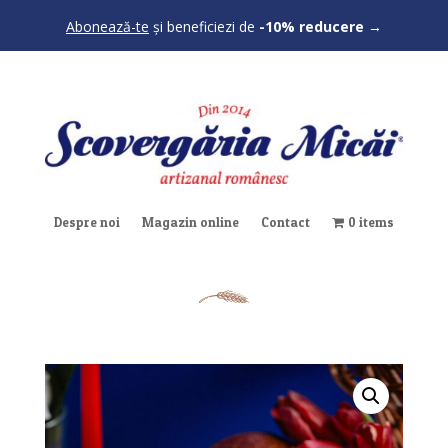
Abonează-te
și beneficiezi de
-10% reducere
→
Despre noi
Magazin online
Contact
0 items