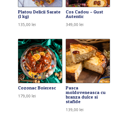
Platou Delicii Sarate
Cos Cadou – Gust
(1 kg)
Autentic
135,00
lei
349,00
lei
Cozonac Boieresc
Pasca
moldoveneasca cu
179,00
lei
branza dulce si
stafide
139,00
lei