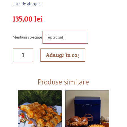
Lista de alergeni
135,00
lei
Mentiuni speciale
Cantitate
Adaugă în coș
Cozonac
moldovenesc
cu
cacao,
Produse similare
nuca
si
rahat