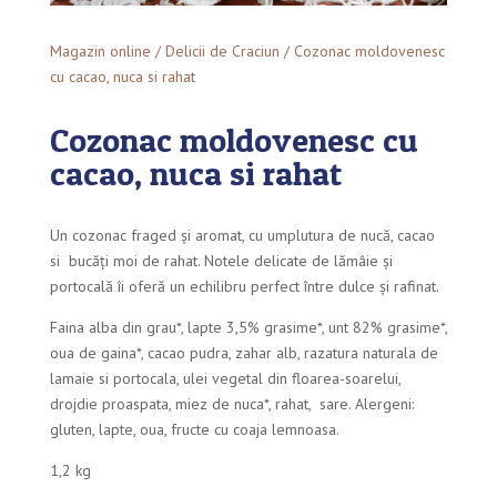
Magazin online
/
Delicii de Craciun
/ Cozonac moldovenesc
cu cacao, nuca si rahat
Cozonac moldovenesc cu
cacao, nuca si rahat
Un cozonac fraged și aromat, cu umplutura de nucă, cacao
si
bucăți moi de rahat. Notele delicate de lămâie și
portocală îi oferă un echilibru perfect între dulce și rafinat.
Faina alba din grau*, lapte 3,5% grasime*, unt 82% grasime*,
oua de gaina*, cacao pudra, zahar alb, razatura naturala de
lamaie si portocala, ulei vegetal din floarea-soarelui,
drojdie proaspata, miez de nuca*, rahat,
sare. Alergeni:
gluten, lapte, oua, fructe cu coaja lemnoasa.
1,2 kg