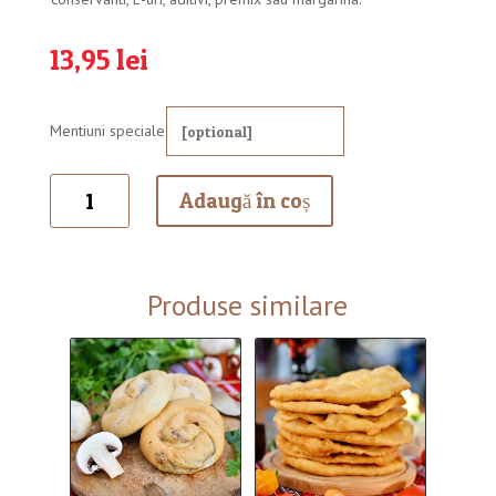
13,95
lei
Mentiuni speciale
Cantitate
Adaugă în coș
Placinta
de
casa
cu
Produse similare
gutui
si
pere