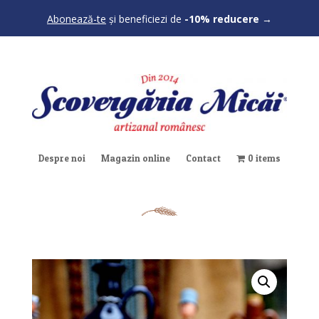
Abonează-te
și beneficiezi de
-10% reducere
→
Despre noi
Magazin online
Contact
0 items