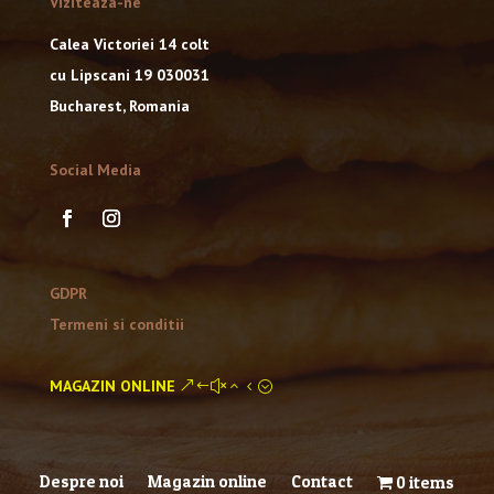
Viziteaza-ne
Calea Victoriei 14 colt
cu Lipscani 19 030031
Bucharest, Romania
Social Media
GDPR
Termeni si conditii
MAGAZIN ONLINE
Despre noi
Magazin online
Contact
0 items