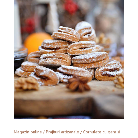
Magazin online
/
Prajituri artizanale
/ Cornulete cu gem si