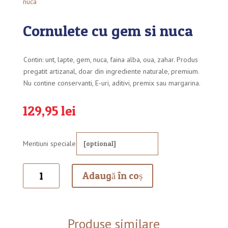
nuca
Cornulete cu gem si nuca
Contin: unt, lapte, gem, nuca, faina alba, oua, zahar. Produs
pregatit artizanal, doar din ingrediente naturale, premium.
Nu contine conservanti, E-uri, aditivi, premix sau margarina.
129,95
lei
Mentiuni speciale
Cantitate
Adaugă în coș
Cornulete
cu
gem
si
Produse similare
nuca