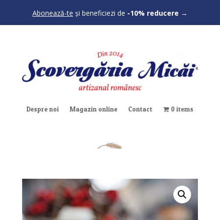
Abonează-te
și beneficiezi de
-10% reducere
→
Despre noi
Magazin online
Contact
0 items