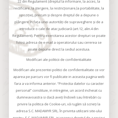
22 din Regulament (dreptul la informare, la acces, la
rectificare, la ştergere, la restricţionare,la portabilitate, la
opoziţie), precum şi despre dreptul de a depune o
plângere în faţa unei autorităţi de supraveghere şi de a
introduce o cale de atac judiciară (art.12, alin.4 din
Regulament). Pentru exercitarea acestor drepturi se poate
folosi adresa de e-mail a operatorului sau cererea se
poate depune direct la sediul acestuia.
Modificari ale politicii de confidentialitate
Modificari ale prezentei politici de confidentialitate ce vor
aparea pe parcurs vor fi publicate in aceasta pagina web
fara a va informa anterior. “Protectia datelor cu caracter
personal” constituie, in intregime, un acord incheiat cu
dumneavoastra si dacă aveți îndoieli sau întrebări cu
privire la politica de Cookie-uri, vă rugăm să scrieți la
adresa S.C. MADAMYR SRL. În privinta utilizarii site-ului
nostru, S.C. MADAMYR SRL, isi rezerva dreptul de a revizui