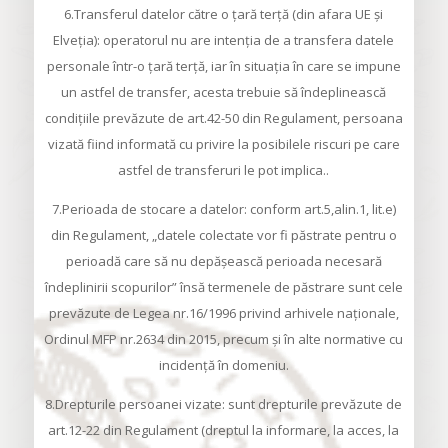
6.Transferul datelor către o ţară terţă (din afara UE şi
Elveţia): operatorul nu are intenţia de a transfera datele
personale într-o ţară terţă, iar în situaţia în care se impune
un astfel de transfer, acesta trebuie să îndeplinească
condiţiile prevăzute de art.42-50 din Regulament, persoana
vizată fiind informată cu privire la posibilele riscuri pe care
astfel de transferuri le pot implica..
7.Perioada de stocare a datelor: conform art.5,alin.1, lit.e)
din Regulament, „datele colectate vor fi păstrate pentru o
perioadă care să nu depăşească perioada necesară
îndeplinirii scopurilor” însă termenele de păstrare sunt cele
prevăzute de Legea nr.16/1996 privind arhivele naţionale,
Ordinul MFP nr.2634 din 2015, precum şi în alte normative cu
incidenţă în domeniu.
8.Drepturile persoanei vizate: sunt drepturile prevăzute de
art.12-22 din Regulament (dreptul la informare, la acces, la