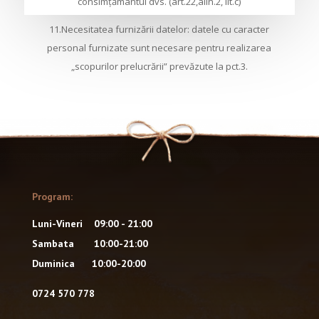
consimţământul dvs. (art.22,alin.2, lit.c)
11.Necesitatea furnizării datelor: datele cu caracter
personal furnizate sunt necesare pentru realizarea
„scopurilor prelucrării” prevăzute la pct.3.
Program:
Luni-Vineri 09:00 - 21:00
Sambata 10:00-21:00
Duminica 10:00-20:00
0724 570 778