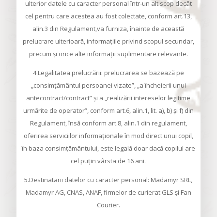
ulterior datele cu caracter personal într-un alt scop decât
cel pentru care acestea au fost colectate, conform art.13,
alin.3 din Regulament,va furniza, înainte de această
prelucrare ulterioară, informaţiile privind scopul secundar,
precum şi orice alte informaţii suplimentare relevante.
4.Legalitatea prelucrării: prelucrarea se bazează pe
„consimţământul persoanei vizate”, „a încheierii unui
antecontract/contract” şi a „realizării intereselor legitime
urmărite de operator”, conform art.6, alin.1, lit. a), b) şi f) din
Regulament, însă conform art.8, alin.1 din regulament,
oferirea serviciilor informaţionale în mod direct unui copil,
în baza consimţământului, este legală doar dacă copilul are
cel puţin vârsta de 16 ani.
5.Destinatarii datelor cu caracter personal: Madamyr SRL,
Madamyr AG, CNAS, ANAF, firmelor de curierat GLS şi Fan
Courier.