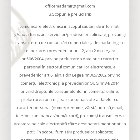
officemadamir@gmail.com
3.Scopurile prelucrării:
comunicare electronică în scopul căutării de informaţii
şi/sau a furnizării serviciilor/produselor solicitate, precum şi
transmiterea de comunicări comerciale şi de marketing, cu
respectarea prevederilor art.12, alin.2 din Legea
nr.506/2004, privind prelucrarea datelor cu caracter
personal în sectorul comunicaţiilor electronice, a
prevederilor art.6, alin.1 din Legea nr.365/2002 privind
comerţul electronic şi a prevederilor OUG nr.34/2014
privind drepturile consumatorilor în comerţul online;
prelucrarea prin mijloace automatizate a datelor cu
caracter personal (nume/prenume, vârstă,adresă,email,
telefon, cont bancar/număr card), precum şi transmiterea
acestora pe cale electronică către destinatarii menţionaţi la
pct.5, în scopul furnizării produselor solicitate;