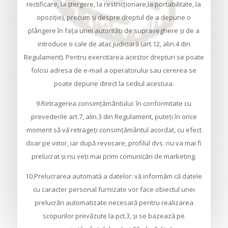
rectificare, la ştergere, la restricţionare,la portabilitate, la
opoziţie), precum şi despre dreptul de a depune o
plângere în faţa unei autorităţi de supraveghere şi de a
introduce o cale de atac judiciară (art.12, alin.4 din
Regulament). Pentru exercitarea acestor drepturi se poate
folosi adresa de e-mail a operatorului sau cererea se
poate depune direct la sediul acestuia.
9.Retragerea consimţământului: în conformitate cu
prevederile art.7, alin.3 din Regulament, puteţi în orice
moment să vă retrageţi consimţământul acordat, cu efect
doar pe viitor, iar după revocare, profilul dvs. nu va mai fi
prelucrat şi nu veţi mai primi comunicări de marketing.
10.Prelucrarea automată a datelor: vă informăm că datele
cu caracter personal furnizate vor face obiectul unei
prelucrări automatizate necesară pentru realizarea
scopurilor prevăzute la pct.3, şi se bazează pe