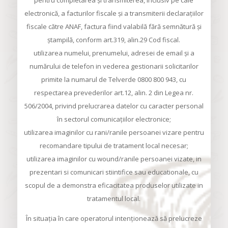
pentru completarea şi transmiterea, inclusiv pe cale
electronică, a facturilor fiscale şi a transmiterii declaraţiilor
fiscale către ANAF, factura fiind valabilă fără semnătură şi
ştampilă, conform art.319, alin.29 Cod fiscal.
utilizarea numelui, prenumelui, adresei de email şi a
numărului de telefon in vederea gestionarii solicitarilor
primite la numarul de Telverde 0800 800 943, cu
respectarea prevederilor art.12, alin. 2 din Legea nr.
506/2004, privind prelucrarea datelor cu caracter personal
în sectorul comunicaţiilor electronice;
utilizarea imaginilor cu rani/ranile persoanei vizare pentru
recomandare tipului de tratament local necesar;
utilizarea imaginilor cu wound/ranile persoanei vizate, in
prezentari si comunicari stiintifice sau educationale, cu
scopul de a demonstra eficacitatea produselor utilizate in
tratamentul local.
În situaţia în care operatorul intenţionează să prelucreze