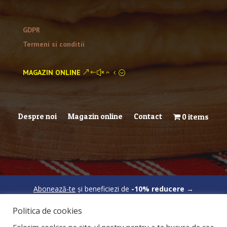
GDPR
Termeni si conditii
MAGAZIN ONLINE
Despre noi
Magazin online
Contact
0 items
Abonează-te
și beneficiezi de
-10% reducere
→
Politica de cookies