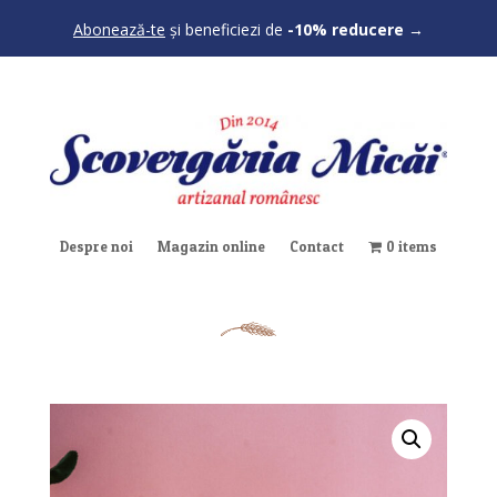
Abonează-te
și beneficiezi de
-10% reducere
→
Despre noi
Magazin online
Contact
0 items