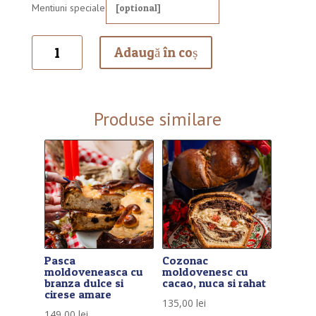
Mentiuni speciale
Cantitate
Adaugă în coș
Cos
cadou
Gust
de
Produse similare
Sarbatoare
Pasca
Cozonac
moldoveneasca cu
moldovenesc cu
branza dulce si
cacao, nuca si rahat
cirese amare
135,00
lei
149,00
lei