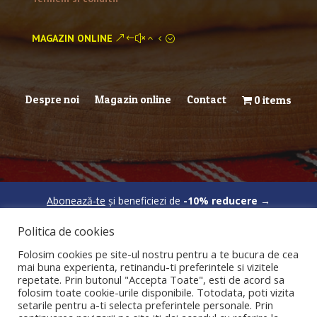
MAGAZIN ONLINE
Despre noi
Magazin online
Contact
0 items
Abonează-te
și beneficiezi de
-10% reducere
→
Politica de cookies
Folosim cookies pe site-ul nostru pentru a te bucura de cea
mai buna experienta, retinandu-ti preferintele si vizitele
repetate. Prin butonul "Accepta Toate", esti de acord sa
folosim toate cookie-urile disponibile. Totodata, poti vizita
setarile pentru a-ti selecta preferintele personale. Prin