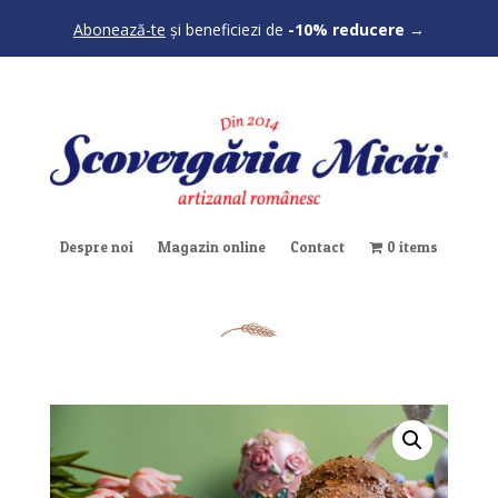
Abonează-te
și beneficiezi de
-10% reducere
→
Despre noi
Magazin online
Contact
0 items