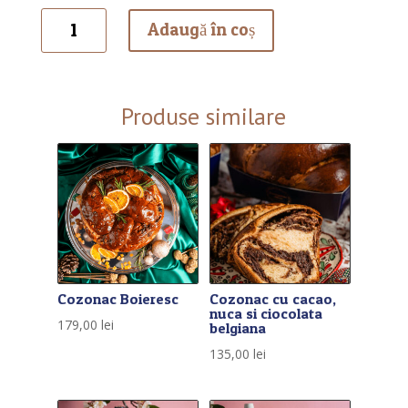
Cantitate
Adaugă în coș
Cozonac
premium
pralina
&
Produse similare
ciocolata
belgiana
Cozonac Boieresc
Cozonac cu cacao,
nuca si ciocolata
179,00
lei
belgiana
135,00
lei