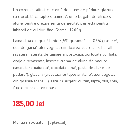
Un cozonac rafinat cu cremă de alune de pădure, glazurat
cu ciocolată cu lapte și alune. Arome bogate de citrice și
alune, pentru o experiență de neuitat, perfectă pentru
iubitorii de dulciuri fine. Gramaj: 1200g
Faina alba din grau*, lapte 3,5% grasime*, unt 82% grasime*,
oua de gaina*, ulei vegetal din floarea-soarelui, zahar alb,
razatura naturala de lamaie si portocala, portocala confiata,
drojdie proaspata, insertie crema de alune de padure
(smanatana naturala*, ciocolata alba*, pasta de alune de
padure*), glazura (ciocolata cu lapte si alune*, ulei vegetal
din floarea-soarelui), sare. *Alergeni: gluten, lapte, oua, soia,
fructe cu coaja lemnoasa.
185,00
lei
Mentiuni speciale