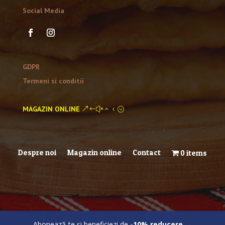
Social Media
GDPR
Termeni si conditii
MAGAZIN ONLINE
Despre noi
Magazin online
Contact
0 items
Abonează-te
și beneficiezi de
-10% reducere
→