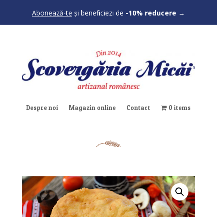
Abonează-te
și beneficiezi de
-10% reducere
→
Despre noi
Magazin online
Contact
0 items