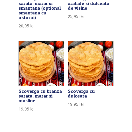
sarata, marar si
arahide si dulceata
smantana (optional
de visine
smantana cu
25,95
lei
usturoi)
20,95
lei
Scoverga cu branza
Scoverga cu
sarata, marar si
dulceata
masline
19,95
lei
19,95
lei