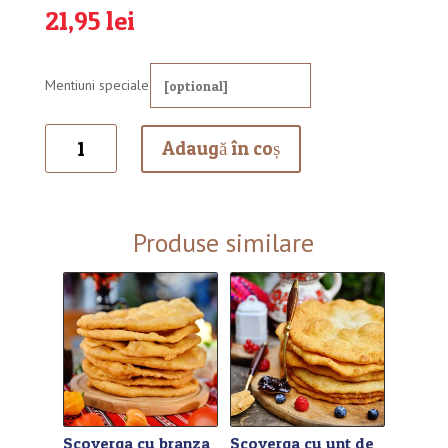
21,95
lei
Mentiuni speciale
Cantitate
Adaugă în coș
Scoverga
cu
sunca
si
Produse similare
cascaval
Scoverga cu branza
Scoverga cu unt de